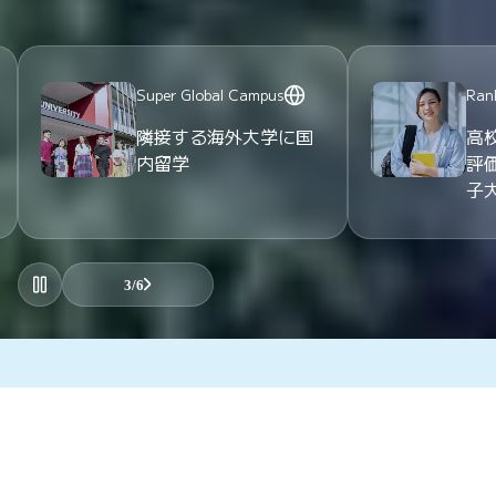
Ranking
Ran
高校の進路指導教諭が
実就
評価する大学 全国の女
就
子大学で5項目1位獲得
ポ
4
/
6
Pickup