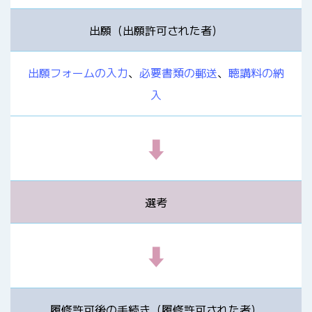
出願（出願許可された者）
出願フォームの入力
、
必要書類の郵送
、
聴講料の納
入
⬇
選考
⬇
履修許可後の手続き（履修許可された者）