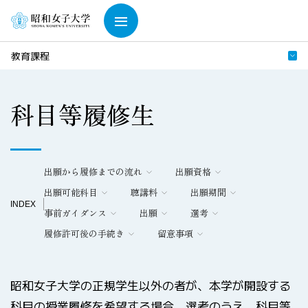
教育課程
科目等履修生
出願から履修までの流れ
出願資格
出願可能科目
聴講料
出願期間
INDEX
事前ガイダンス
出願
選考
履修許可後の手続き
留意事項
昭和女子大学の正規学生以外の者が、本学が開設する
科目の授業履修を希望する場合、選考のうえ、科目等