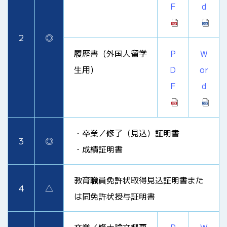
F
d
2
◎
履歴書（外国人留学
P
W
生用）
D
or
F
d
・卒業／修了（見込）証明書
3
◎
・成績証明書
教育職員免許状取得見込証明書また
4
△
は同免許状授与証明書