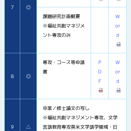
7
◎
課題研究計画概要
W
※福祉共創マネジメ
or
ント専攻のみ
d
専攻・コース等申請
P
W
書
D
or
8
◎
F
d
卒業／修士論文の写し
※福祉共創マネジメント専攻、文学
9
△
言語教育専攻英米文学語学領域・日