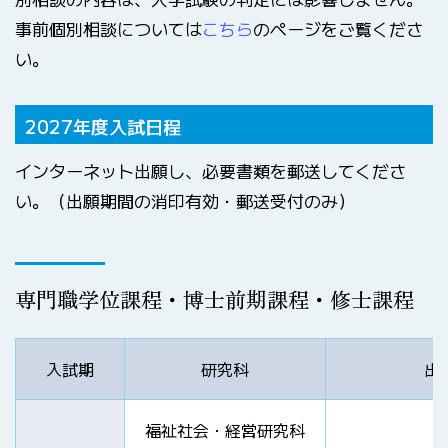
事前個別相談については
こちら
のページをご覧くださ
い。
2027年度入試日程
インターネット出願し、必要書類を郵送してくださ
い。（出願期間の消印有効・郵送受付のみ）
専門職学位課程・博士前期課程・修士課程
入試期
研究科
出
福祉社会・経営研究科