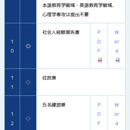
本語教育学領域・英語教育学領域、
心理学専攻は提出不要
社会人経験報告書
P
W
1
D
or
◎
0
F
d
1
住民票
◇
1
氏名確認票
P
W
1
D
or
◇
2
F
d