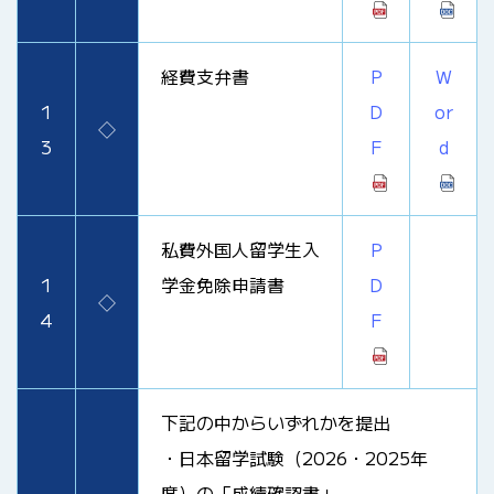
経費支弁書
P
W
1
D
or
◇
3
F
d
私費外国人留学生入
P
1
学金免除申請書
D
◇
4
F
下記の中からいずれかを提出
・日本留学試験（2026・2025年
度）の「成績確認書」