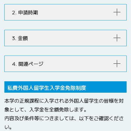
2. 申請時期
3. 金額
4. 関連ページ
私費外国人留学生入学金免除制度
参考：日本学生支援機
本学の正規課程に入学される外国人留学生の皆様を対
本学の奨学金制度
構HP
象として、入学金を全額免除します。
内容及び条件等につきましては、以下をご確認くださ
い。