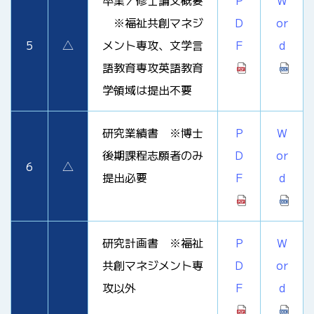
卒業／修士論文概要
P
W
※福祉共創マネジ
D
or
5
△
メント専攻、文学言
F
d
語教育専攻英語教育
学領域は提出不要
研究業績書 ※博士
P
W
後期課程志願者のみ
D
or
6
△
提出必要
F
d
研究計画書 ※福祉
P
W
共創マネジメント専
D
or
攻以外
F
d